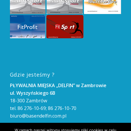
Gdzie jesteśmy ?
PŁYWALNIA MIEJSKA „DELFIN” w Zambrowie
ul. Wyszyńskiego 6B
18-300 Zambrów
tel. 86 276-10-69; 86 276-10-70
biuro@basendelfin.com.pl
GODZINY OTWARCIA
W ramach naszej witryny stosujemy pliki cookies w celu