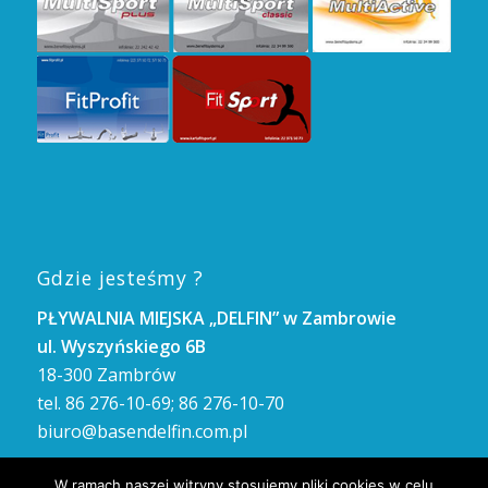
Gdzie jesteśmy ?
PŁYWALNIA MIEJSKA „DELFIN” w Zambrowie
ul. Wyszyńskiego 6B
18-300 Zambrów
tel. 86 276-10-69; 86 276-10-70
biuro@basendelfin.com.pl
GODZINY OTWARCIA
W ramach naszej witryny stosujemy pliki cookies w celu