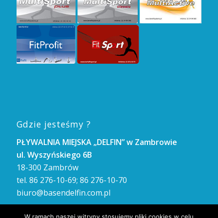
Gdzie jesteśmy ?
PŁYWALNIA MIEJSKA „DELFIN” w Zambrowie
ul. Wyszyńskiego 6B
18-300 Zambrów
tel. 86 276-10-69; 86 276-10-70
biuro@basendelfin.com.pl
GODZINY OTWARCIA
W ramach naszej witryny stosujemy pliki cookies w celu