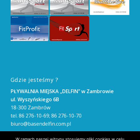
Gdzie jesteśmy ?
PŁYWALNIA MIEJSKA „DELFIN” w Zambrowie
ul. Wyszyńskiego 6B
18-300 Zambrów
tel. 86 276-10-69; 86 276-10-70
biuro@basendelfin.com.pl
GODZINY OTWARCIA
W ramach naszej witryny stosujemy pliki cookies w celu