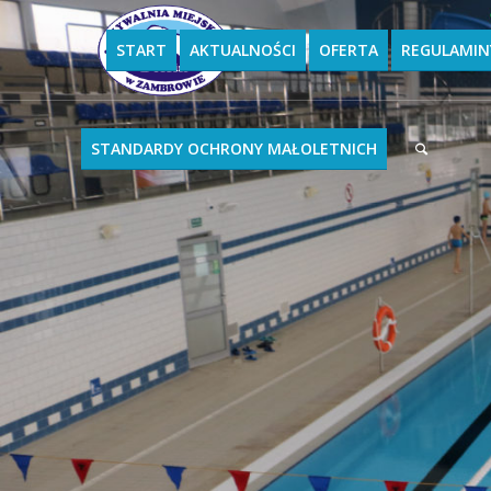
START
AKTUALNOŚCI
OFERTA
REGULAMIN
STANDARDY OCHRONY MAŁOLETNICH