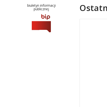
Ostatn
biuletyn informacji
publicznej