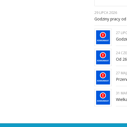
29 LIPCA 2026
Godziny pracy od 
27 LIP
Godzi
24 CZ
Od 26
27 MAJ
Przer
31 MA
Wielk