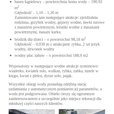
basen kąpielowy – powierzchnia lustra wody – 190.92
2
m
Głębokość – 1,10 – 1,20 m
Zamontowano tam następujące atrakcje: zjeżdżalnia
rodzinna, grzybek wodny, gejzery wodne, ławki rurowe
z masażem powietrznym, leżanki wodne z masażami
powietrznymi, masaże karku.
2
brodzik dla dzieci – o powierzchni 98,18 m
Głębokość – 0,030 m z atrakcjami: rybka, 2 szt jeżyk
wodny, dzwonek wodny
wodny plac zabaw – o powierzchni 188,0 m2
Wyposażony w następujące wodne atrakcje systemowe:
wiaderko, kwiatek solo, wulkan, rybka, żabka, tunele w
kręgu, kwiat z pleksi, dysze solo, pająk.
Wszystkie obiegi wody posiadają odrębną stację
uzdatniania z automatycznym pomiarem jej parametrów, a
woda jest podgrzewana. Obiekt cieszy się ogromnym
zainteresowaniem a szczególnie jako miejsce rekreacji dla
młodszej części naszych klientów.