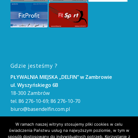
Gdzie jesteśmy ?
PŁYWALNIA MIEJSKA „DELFIN” w Zambrowie
ul. Wyszyńskiego 6B
18-300 Zambrów
tel. 86 276-10-69; 86 276-10-70
biuro@basendelfin.com.pl
GODZINY OTWARCIA
W ramach naszej witryny stosujemy pliki cookies w celu
Poniedziałek – Piątek: 8.00 – 21.00
świadczenia Państwu usług na najwyższym poziomie, w tym w
Sobota i Niedziela: 8.00 – 21.00
sposób dostosowany do indywidualnych potrzeb. Korzystanie z