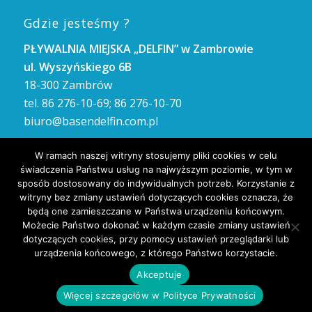
Gdzie jesteśmy ?
PŁYWALNIA MIEJSKA „DELFIN” w Zambrowie
ul. Wyszyńskiego 6B
18-300 Zambrów
tel. 86 276-10-69; 86 276-10-70
biuro@basendelfin.com.pl
GODZINY OTWARCIA
W ramach naszej witryny stosujemy pliki cookies w celu
Poniedziałek – Piątek: 8.00 – 21.00
świadczenia Państwu usług na najwyższym poziomie, w tym w
Sobota i Niedziela: 8.00 – 21.00
sposób dostosowany do indywidualnych potrzeb. Korzystanie z
witryny bez zmiany ustawień dotyczących cookies oznacza, że
będą one zamieszczane w Państwa urządzeniu końcowym.
Możecie Państwo dokonać w każdym czasie zmiany ustawień
dotyczących cookies, przy pomocy ustawień przeglądarki lub
urządzenia końcowego, z którego Państwo korzystacie.
Akceptuje
2017 © Copyright - :: Pływalnia Miejska DELFIN - Zambrów :: Projekt i
Więcej szczegołów w Polityce Prywatności
wykonanie
arcyNET.pl