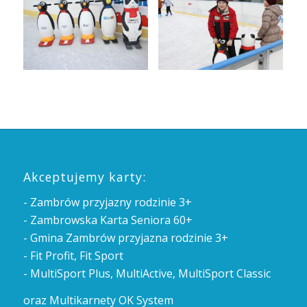
Akceptujemy karty:
- Zambrów przyjazny rodzinie 3+
- Zambrowska Karta Seniora 60+
- Gmina Zambrów przyjazna rodzinie 3+
- Fit Profit, Fit Sport
- MultiSport Plus, MultiActive, MultiSport Classic
oraz Multikarnety OK System