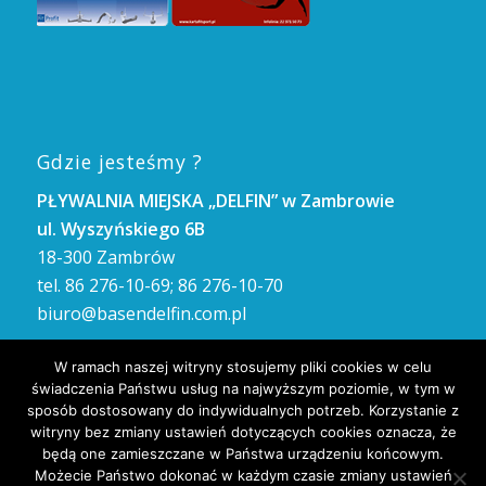
Gdzie jesteśmy ?
PŁYWALNIA MIEJSKA „DELFIN” w Zambrowie
ul. Wyszyńskiego 6B
18-300 Zambrów
tel. 86 276-10-69; 86 276-10-70
biuro@basendelfin.com.pl
GODZINY OTWARCIA
W ramach naszej witryny stosujemy pliki cookies w celu
Poniedziałek – Piątek: 8.00 – 21.00
świadczenia Państwu usług na najwyższym poziomie, w tym w
Sobota i Niedziela: 8.00 – 21.00
sposób dostosowany do indywidualnych potrzeb. Korzystanie z
witryny bez zmiany ustawień dotyczących cookies oznacza, że
będą one zamieszczane w Państwa urządzeniu końcowym.
Możecie Państwo dokonać w każdym czasie zmiany ustawień