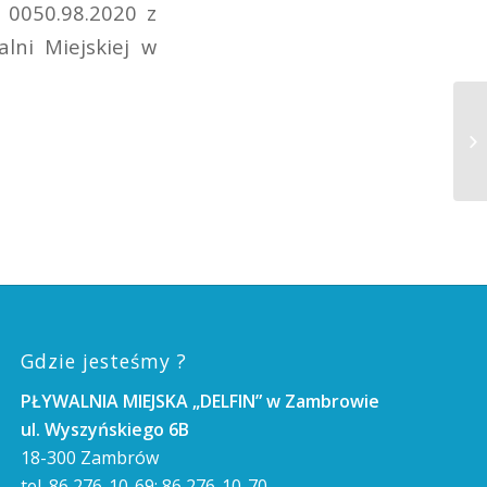
0050.98.2020 z
lni Miejskiej w
Gdzie jesteśmy ?
PŁYWALNIA MIEJSKA „DELFIN” w Zambrowie
ul. Wyszyńskiego 6B
18-300 Zambrów
tel. 86 276-10-69; 86 276-10-70