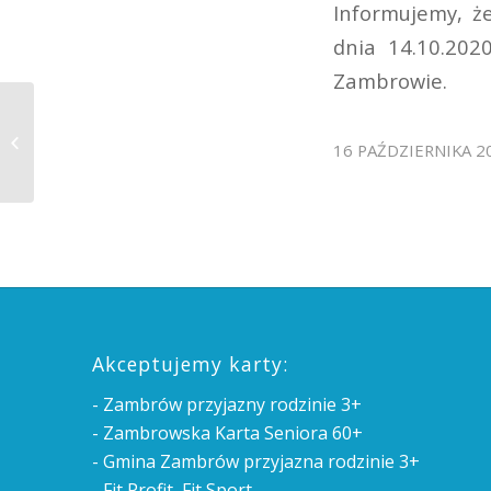
Informujemy, 
dnia 14.10.202
Zambrowie.
Ogłoszenie o
przetargu na wynajem
16 PAŹDZIERNIKA 2
lokalu
Akceptujemy karty:
- Zambrów przyjazny rodzinie 3+
- Zambrowska Karta Seniora 60+
- Gmina Zambrów przyjazna rodzinie 3+
- Fit Profit, Fit Sport