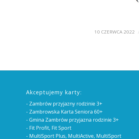
10 CZERWCA 2022
Akceptujemy karty:
- Zambrów przyjazny rodzinie 3+
- Zambrowska Karta Seniora 60+
- Gmina Zambrów przyjazna rodzinie 3+
- Fit Profit, Fit Sport
- MultiSport Plus, MultiActive, MultiSport