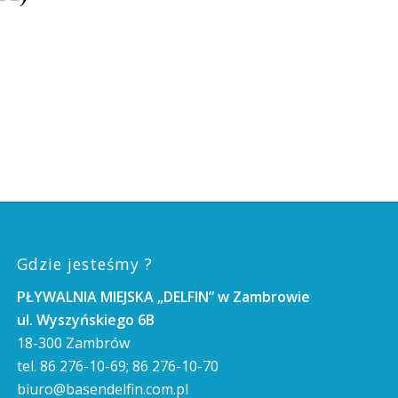
Gdzie jesteśmy ?
PŁYWALNIA MIEJSKA „DELFIN” w Zambrowie
ul. Wyszyńskiego 6B
18-300 Zambrów
tel. 86 276-10-69; 86 276-10-70
biuro@basendelfin.com.pl