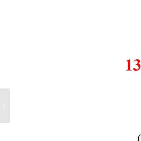
Rozkład pracy Pływalni
w czasie „majówki”.