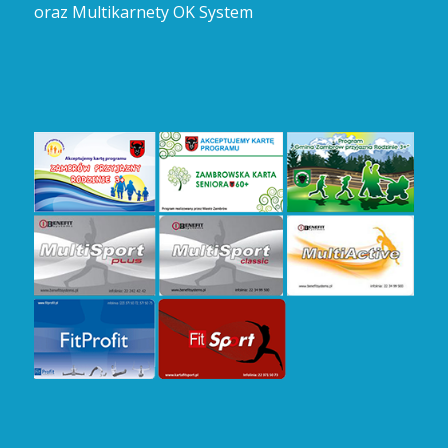
oraz Multikarnety OK System