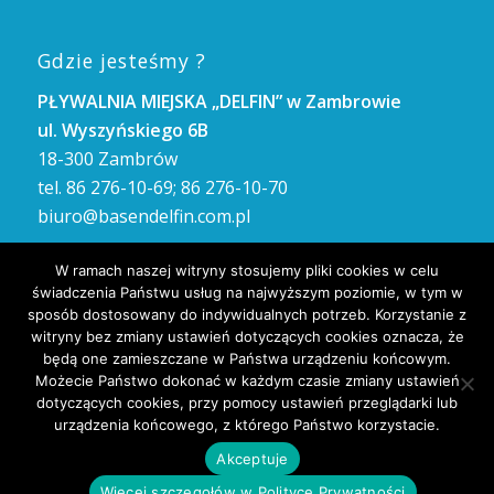
Gdzie jesteśmy ?
PŁYWALNIA MIEJSKA „DELFIN” w Zambrowie
ul. Wyszyńskiego 6B
18-300 Zambrów
tel. 86 276-10-69; 86 276-10-70
biuro@basendelfin.com.pl
GODZINY OTWARCIA
W ramach naszej witryny stosujemy pliki cookies w celu
Poniedziałek – Piątek: 8.00 – 21.00
świadczenia Państwu usług na najwyższym poziomie, w tym w
Sobota i Niedziela: 8.00 – 21.00
sposób dostosowany do indywidualnych potrzeb. Korzystanie z
witryny bez zmiany ustawień dotyczących cookies oznacza, że
będą one zamieszczane w Państwa urządzeniu końcowym.
Możecie Państwo dokonać w każdym czasie zmiany ustawień
dotyczących cookies, przy pomocy ustawień przeglądarki lub
urządzenia końcowego, z którego Państwo korzystacie.
Akceptuje
2017 © Copyright - :: Pływalnia Miejska DELFIN - Zambrów :: Projekt i
Więcej szczegołów w Polityce Prywatności
wykonanie
arcyNET.pl